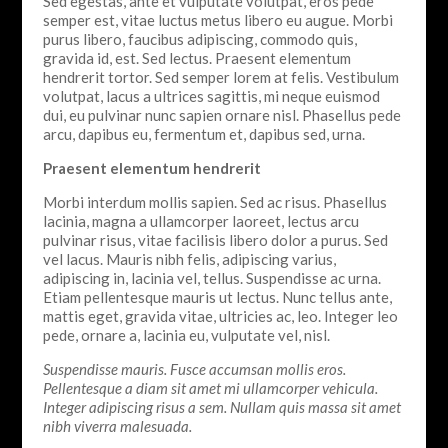
Sed egestas, ante et vulputate volutpat, eros pede
semper est, vitae luctus metus libero eu augue. Morbi
purus libero, faucibus adipiscing, commodo quis,
gravida id, est. Sed lectus. Praesent elementum
hendrerit tortor. Sed semper lorem at felis. Vestibulum
volutpat, lacus a ultrices sagittis, mi neque euismod
dui, eu pulvinar nunc sapien ornare nisl. Phasellus pede
arcu, dapibus eu, fermentum et, dapibus sed, urna.
Praesent elementum hendrerit
Morbi interdum mollis sapien. Sed ac risus. Phasellus
lacinia, magna a ullamcorper laoreet, lectus arcu
pulvinar risus, vitae facilisis libero dolor a purus. Sed
vel lacus. Mauris nibh felis, adipiscing varius,
adipiscing in, lacinia vel, tellus. Suspendisse ac urna.
Etiam pellentesque mauris ut lectus. Nunc tellus ante,
mattis eget, gravida vitae, ultricies ac, leo. Integer leo
pede, ornare a, lacinia eu, vulputate vel, nisl.
Suspendisse mauris. Fusce accumsan mollis eros.
Pellentesque a diam sit amet mi ullamcorper vehicula.
Integer adipiscing risus a sem. Nullam quis massa sit amet
nibh viverra malesuada.