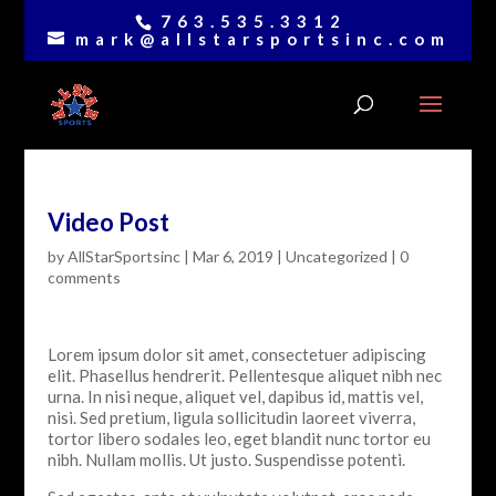
763.535.3312
mark@allstarsportsinc.com
Video Post
by
AllStarSportsinc
|
Mar 6, 2019
|
Uncategorized
|
0
comments
Lorem ipsum dolor sit amet, consectetuer adipiscing
elit. Phasellus hendrerit. Pellentesque aliquet nibh nec
urna. In nisi neque, aliquet vel, dapibus id, mattis vel,
nisi. Sed pretium, ligula sollicitudin laoreet viverra,
tortor libero sodales leo, eget blandit nunc tortor eu
nibh. Nullam mollis. Ut justo. Suspendisse potenti.