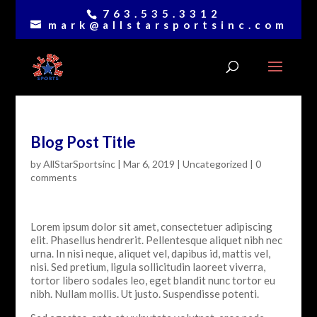
763.535.3312
mark@allstarsportsinc.com
Blog Post Title
by
AllStarSportsinc
|
Mar 6, 2019
|
Uncategorized
|
0
comments
Lorem ipsum dolor sit amet, consectetuer adipiscing
elit. Phasellus hendrerit. Pellentesque aliquet nibh nec
urna. In nisi neque, aliquet vel, dapibus id, mattis vel,
nisi. Sed pretium, ligula sollicitudin laoreet viverra,
tortor libero sodales leo, eget blandit nunc tortor eu
nibh. Nullam mollis. Ut justo. Suspendisse potenti.