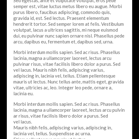
Sed egestas, ante et vulputate volutpat, eros pede
semper est, vitae luctus metus libero eu augue. Morbi
purus libero, faucibus adipiscing, commodo quis,
gravida id, est. Sed lectus. Praesent elementum
hendrerit tortor. Sed semper lorem at felis. Vestibulum
volutpat, lacus a ultrices sagittis, mi neque euismod
dui, eu pulvinar nunc sapien ornare nisl. Phasellus pede
arcu, dapibus eu, fermentum et, dapibus sed, urna.
Morbi interdum mollis sapien. Sed ac risus. Phasellus
lacinia, magna a ullamcorper laoreet, lectus arcu
pulvinar risus, vitae facilisis libero dolor a purus. Sed
vel lacus. Mauris nibh felis, adipiscing varius,
adipiscing in, lacinia vel, tellus. Etiam pellentesque
mauris ut lectus. Nunc tellus ante, mattis eget, gravida
vitae, ultricies ac, leo. Integer leo pede, ornare a,
lacinia eu.
Morbi interdum mollis sapien. Sed ac risus. Phasellus
lacinia, magna a ullamcorper laoreet, lectus arcu pulvin
ar risus, vitae facilisis libero dolor a purus. Sed
vel lacus.
Mauris nibh felis, adipiscing varius, adipiscing in,
lacinia vel, tellus. Suspendisse ac urna.